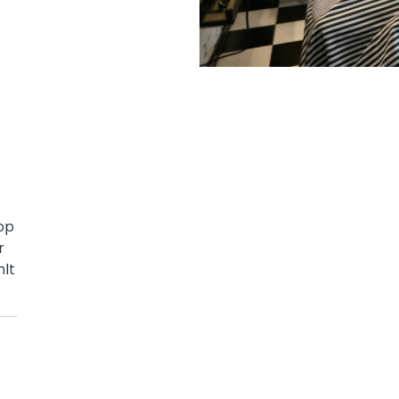
op
r
hlt