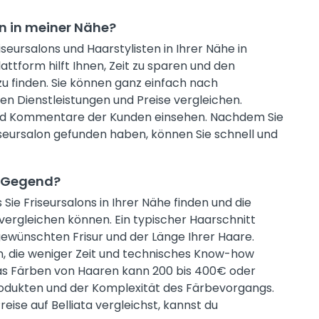
on in meiner Nähe?
riseursalons und Haarstylisten in Ihrer Nähe in
ttform hilft Ihnen, Zeit zu sparen und den
 zu finden. Sie können ganz einfach nach
ren Dienstleistungen und Preise vergleichen.
nd Kommentare der Kunden einsehen. Nachdem Sie
eursalon gefunden haben, können Sie schnell und
r Gegend?
s Sie Friseursalons in Ihrer Nähe finden und die
 vergleichen können. Ein typischer Haarschnitt
gewünschten Frisur und der Länge Ihrer Haare.
n, die weniger Zeit und technisches Know-how
 Das Färben von Haaren kann 200 bis 400€ oder
odukten und der Komplexität des Färbevorgangs.
eise auf Belliata vergleichst, kannst du