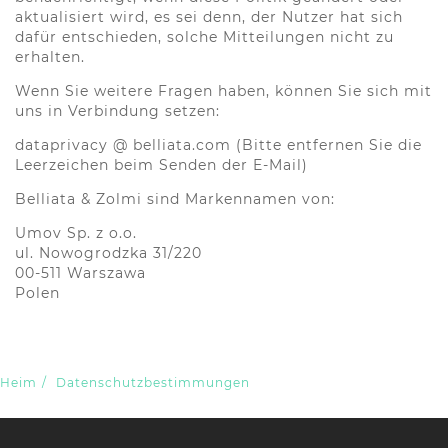
aktualisiert wird, es sei denn, der Nutzer hat sich
dafür entschieden, solche Mitteilungen nicht zu
erhalten.
Wenn Sie weitere Fragen haben, können Sie sich mit
uns in Verbindung setzen:
dataprivacy @ belliata.com (Bitte entfernen Sie die
Leerzeichen beim Senden der E-Mail)
Belliata & Zolmi sind Markennamen von:
Umov Sp. z o.o.
ul. Nowogrodzka 31/220
00-511 Warszawa
Polen
Heim
/
Datenschutzbestimmungen