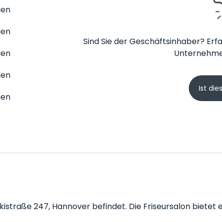
gen
gen
Sind Sie der Geschäftsinhaber? Erfa
gen
Unternehme
gen
Ist die
gen
lskistraße 247, Hannover befindet. Die Friseursalon bietet 