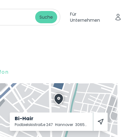
Für
Suche
Unternehmen
fon
Bi-Hair
Podbielskistraße 247
Hannover
30655