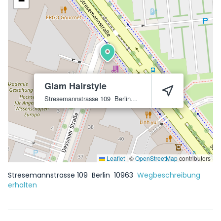
−
Glam Hairstyle
Stresemannstrasse 109
Berlin
10963
Leaflet
|
©
OpenStreetMap
contributors
Stresemannstrasse 109
Berlin
10963
Wegbeschreibung
erhalten