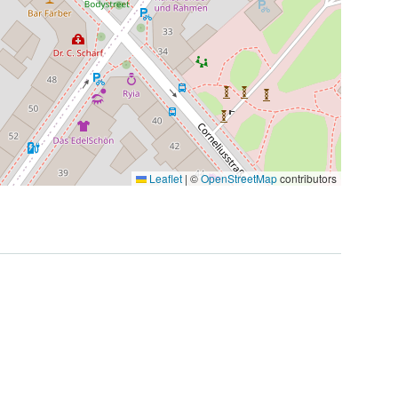
Leaflet
|
©
OpenStreetMap
contributors