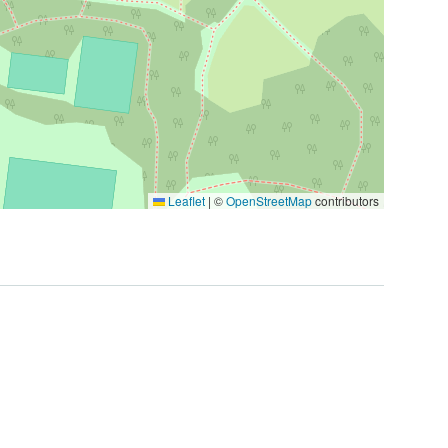
Leaflet
|
©
OpenStreetMap
contributors