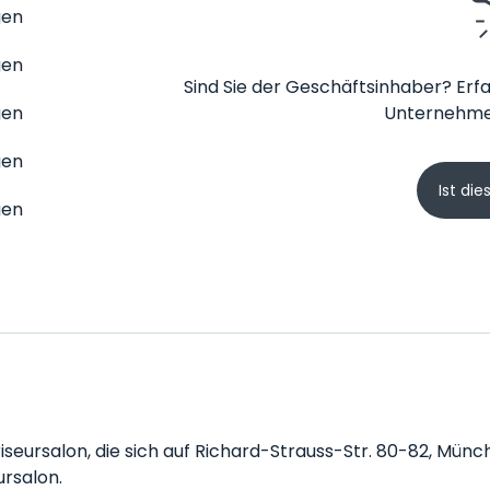
gen
gen
Sind Sie der Geschäftsinhaber? Erfa
gen
Unternehme
gen
Ist die
gen
Friseursalon, die sich auf Richard-Strauss-Str. 80-82, Münc
ursalon.