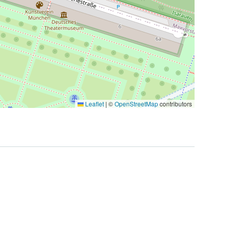
Leaflet
|
©
OpenStreetMap
contributors