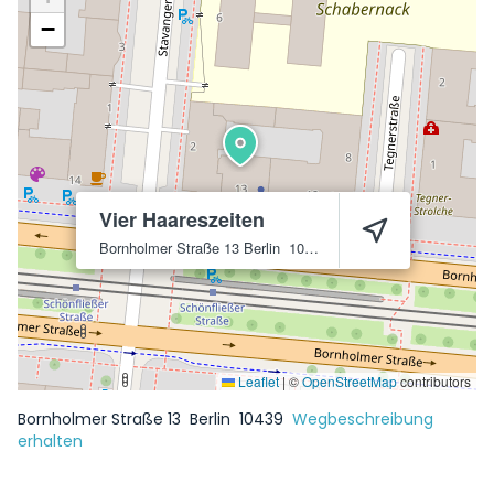
−
Vier Haareszeiten
Bornholmer Straße 13
Berlin
10439
Leaflet
|
©
OpenStreetMap
contributors
Bornholmer Straße 13
Berlin
10439
Wegbeschreibung
erhalten