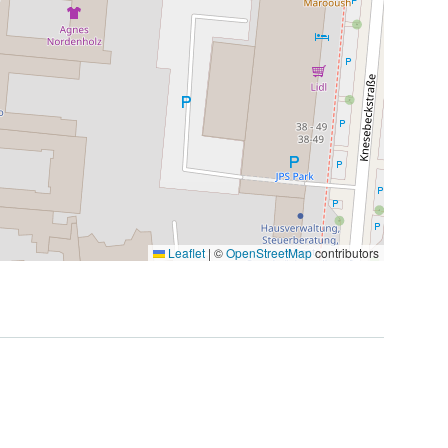
Leaflet
|
©
OpenStreetMap
contributors