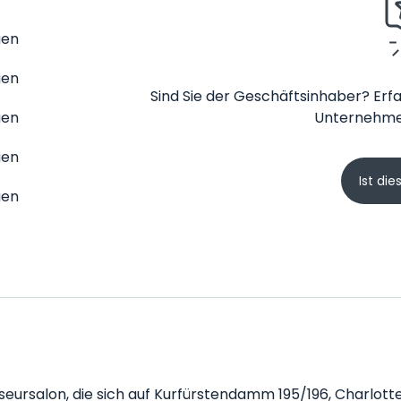
gen
gen
Sind Sie der Geschäftsinhaber? Erfa
gen
Unternehme
gen
Ist die
gen
riseursalon, die sich auf Kurfürstendamm 195/196, Charlotte